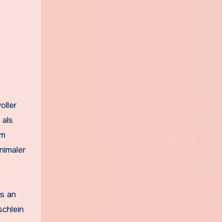
oller
 als
um
nimaler
es an
schlein