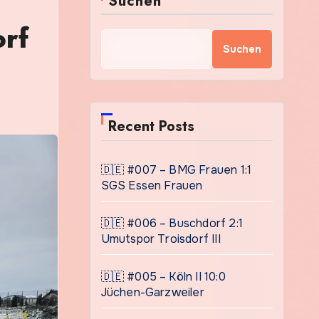
Suchen
orf
Suchen
Recent Posts
🇩🇪 #007 – BMG Frauen 1:1
SGS Essen Frauen
🇩🇪 #006 – Buschdorf 2:1
Umutspor Troisdorf III
🇩🇪 #005 – Köln II 10:0
Jüchen-Garzweiler