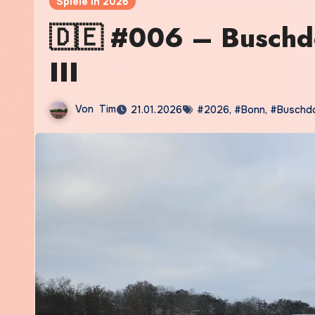
Spiele in 2026
🇩🇪 #006 – Buschdo
III
Von
Tim
21.01.2026
#2026
,
#Bonn
,
#Buschd