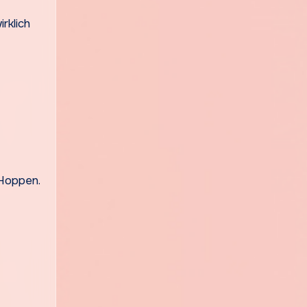
rklich
 Hoppen.