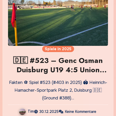
Spiele in 2025
🇩🇪 #523 – Genc Osman
Duisburg U19 4:5 Union
Mülheim U19
Fakten ⚽ Spiel #523 (#403 in 2025) 🏟️ Heinrich-
Hamacher-Sportpark Platz 2, Duisburg 🇩🇪
(Ground #388)…
Tim
30.12.2025
Keine Kommentare