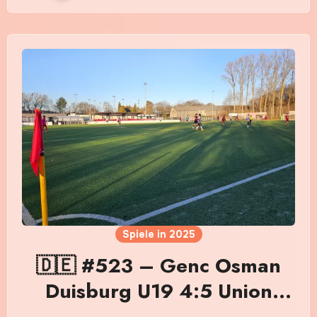
Spiele in 2025
🇩🇪 #523 – Genc Osman
Duisburg U19 4:5 Union
Mülheim U19