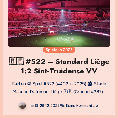
Spiele in 2025
🇧🇪 #522 – Standard Liège
1:2 Sint-Truidense VV
Fakten ⚽ Spiel #522 (#402 in 2025) 🏟️ Stade
Maurice Dufrasne, Liège 🇧🇪 (Ground #387)…
Tim
29.12.2025
Keine Kommentare