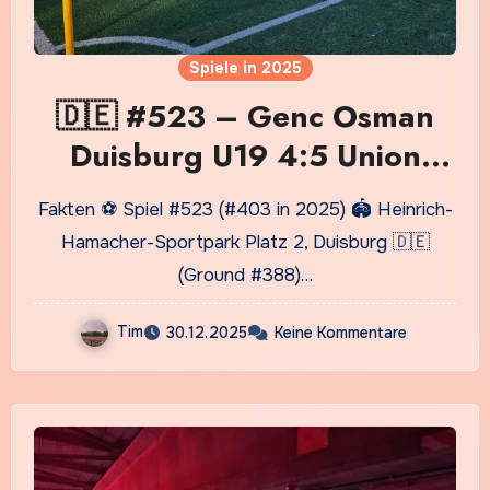
Spiele in 2025
🇩🇪 #523 – Genc Osman
Duisburg U19 4:5 Union
Mülheim U19
Fakten ⚽ Spiel #523 (#403 in 2025) 🏟️ Heinrich-
Hamacher-Sportpark Platz 2, Duisburg 🇩🇪
(Ground #388)…
Tim
30.12.2025
Keine Kommentare