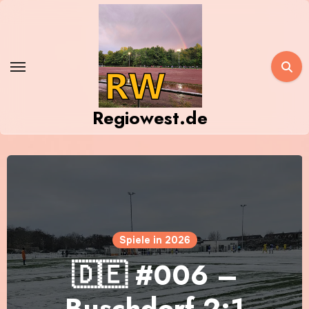
Zum
Inhalt
springen
Regiowest.de
Spiele in 2026
🇩🇪 #006 –
Buschdorf 2:1