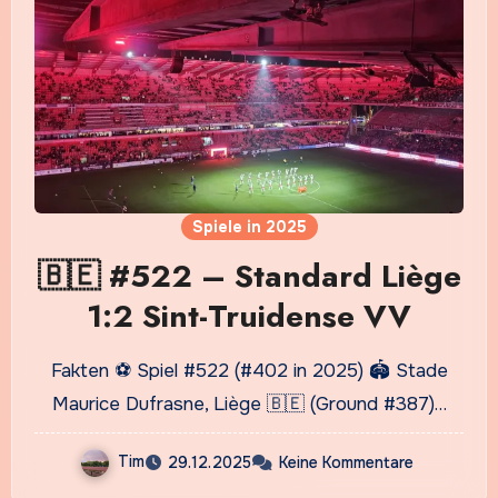
Spiele in 2025
🇧🇪 #522 – Standard Liège
1:2 Sint-Truidense VV
Fakten ⚽ Spiel #522 (#402 in 2025) 🏟️ Stade
Maurice Dufrasne, Liège 🇧🇪 (Ground #387)…
Tim
29.12.2025
Keine Kommentare