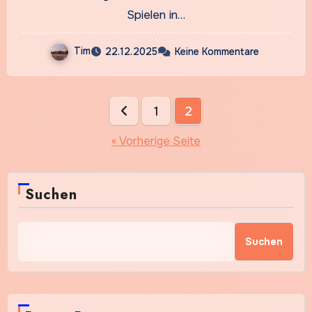
Spielen in…
Tim
22.12.2025
Keine Kommentare
Seitennummerierung
1
2
der
« Vorherige Seite
Beiträge
Suchen
Suchen